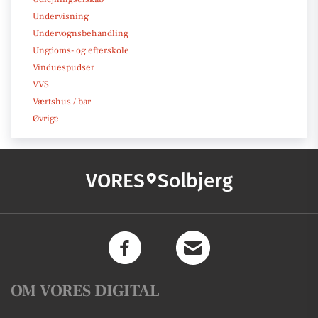
Undervisning
Undervognsbehandling
Ungdoms- og efterskole
Vinduespudser
VVS
Værtshus / bar
Øvrige
VORES
Solbjerg
OM VORES DIGITAL