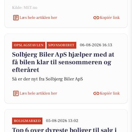
Kilde: MET.no
Læs hele artiklen her
Kopiér link
06-08-2026 16:13
OPSLAGSTAVLEN
SPONSORERET
Solbjerg Biler ApS hjælper med at
få bilen klar til sensommeren og
efteråret
Så er der nyt fra Solbjerg Biler ApS
Læs hele artiklen her
Kopiér link
05-08-2026 13:02
BOLIGMARKED
Top 6 over dyreste boliger til salg i