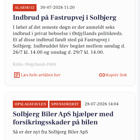
30-07-2026 11:20
ALARM112
Indbrud på Fastrupvej i Solbjerg
I løbet af det seneste døgn er der anmeldt seks
indbrud i privat beboelse i Østjyllands politikreds.
Et af disse indbrud fandt sted på Fastrupvej i
Solbjerg. Indbruddet blev begået mellem søndag d.
26/7 kl. 14.00 og onsdag d. 29/7 kl. 14.00.
Kilde: Østjyllands Politi
Læs hele artiklen her
Kopiér link
28-07-2026 14:04
OPSLAGSTAVLEN
SPONSORERET
Solbjerg Biler ApS hjælper med
forsikringsskader på bilen
Så er der nyt fra Solbjerg Biler ApS