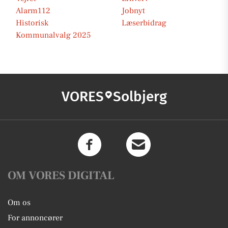
Alarm112
Jobnyt
Historisk
Læserbidrag
Kommunalvalg 2025
VORES
Solbjerg
OM VORES DIGITAL
Om os
For annoncører