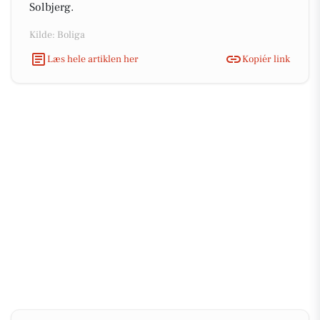
Solbjerg.
Kilde: Boliga
Læs hele artiklen her
Kopiér link