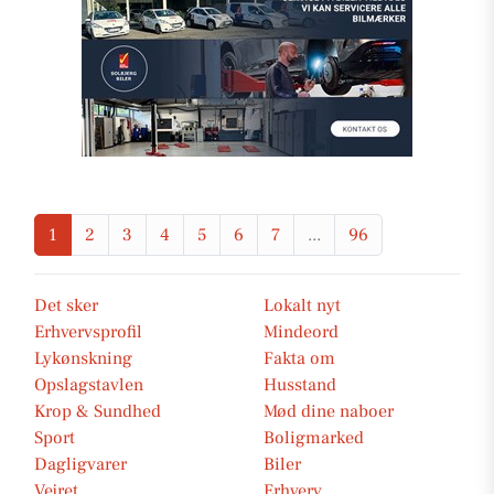
1
2
3
4
5
6
7
...
96
Det sker
Lokalt nyt
Erhvervsprofil
Mindeord
Lykønskning
Fakta om
Opslagstavlen
Husstand
Krop & Sundhed
Mød dine naboer
Sport
Boligmarked
Dagligvarer
Biler
Vejret
Erhverv