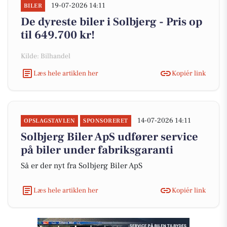
19-07-2026 14:11
BILER
De dyreste biler i Solbjerg - Pris op
til 649.700 kr!
Kilde: Bilhandel
Læs hele artiklen her
Kopiér link
14-07-2026 14:11
OPSLAGSTAVLEN
SPONSORERET
Solbjerg Biler ApS udfører service
på biler under fabriksgaranti
Så er der nyt fra Solbjerg Biler ApS
Læs hele artiklen her
Kopiér link