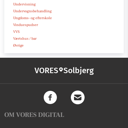
Undervisning
Undervognsbehandling
Ungdoms- og efterskole
Vinduespudser
VVS
Værtshus / bar
Øvrige
VORES
Solbjerg
OM VORES DIGITAL