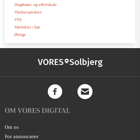
Ungdoms- og efterskole
Vinduespudser
VVS
Værtshus / bar
Øvrige
VORES
Solbjerg
OM VORES DIGITAL
Om os
For annoncører