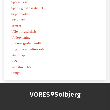
Speciallæge
Sport og fritidsaktivitet
Supermarked
Taxi / Taxa
Tømrer
Udlejningselskab
Undervisning
Undervognsbehandling
Ungdoms- og efterskole
Vinduespudser
VVS
Værtshus / bar
Øvrige
VORES
Solbjerg