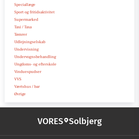
Speciallæge
Sport og fritidsaktivitet
Supermarked
Taxi / Taxa
Tømrer
Udlejningselskab
Undervisning
Undervognsbehandling
Ungdoms- og efterskole
Vinduespudser
VVS
Værtshus / bar
Øvrige
VORES
Solbjerg