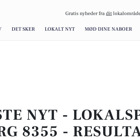
Gratis nyheder fra
dit
lokalområde
V
DET SKER
LOKALT NYT
MØD DINE NABOER
TE NYT - LOKALS
RG 8355 - RESULT