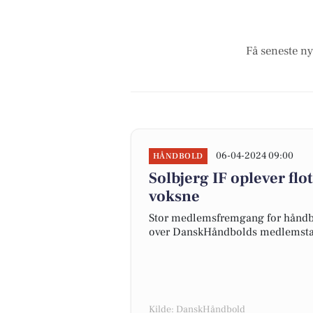
Få seneste ny
06-04-2024 09:00
HÅNDBOLD
Solbjerg IF oplever fl
voksne
Stor medlemsfremgang for håndbo
over DanskHåndbolds medlemstal
Kilde: DanskHåndbold