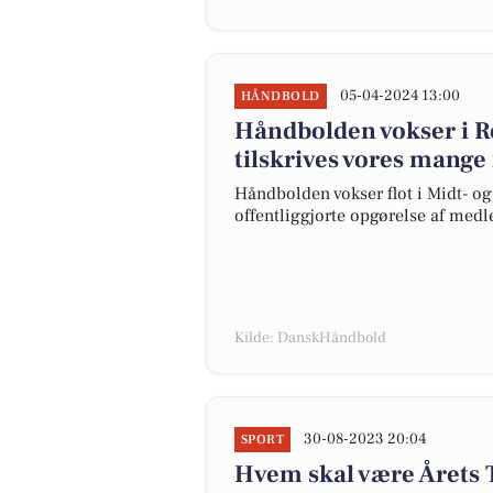
05-04-2024 13:00
HÅNDBOLD
Håndbolden vokser i Re
tilskrives vores mange f
Håndbolden vokser flot i Midt- o
offentliggjorte opgørelse af medl
Kilde: DanskHåndbold
30-08-2023 20:04
SPORT
Hvem skal være Årets