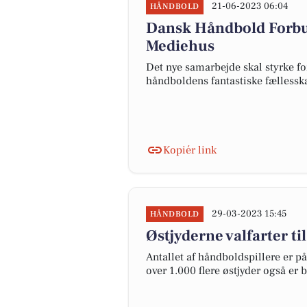
21-06-2023 06:04
HÅNDBOLD
Dansk Håndbold Forb
Mediehus
Det nye samarbejde skal styrke fo
håndboldens fantastiske fælless
Kopiér link
29-03-2023 15:45
HÅNDBOLD
Østjyderne valfarter t
Antallet af håndboldspillere er på
over 1.000 flere østjyder også er