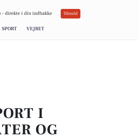
 -
direkte i din indbakke
Tilmeld
SPORT
VEJRET
PORT I
ATER OG