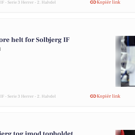
Kopiér link
IF - Serie 3 Herrer - 2. Halvdel
ore helt for Solbjerg IF
l
Kopiér link
IF - Serie 3 Herrer - 2. Halvdel
erg tog imod topholdet