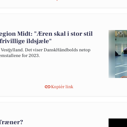
gion Midt: "Æren skal i stor stil
rivillige ildsjæle"
g Vestjylland. Det viser DanskHåndbolds netop
emstallene for 2023.
Kopiér link
 Træner?