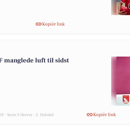
Kopiér link
 manglede luft til sidst
Kopiér link
IF - Serie 3 Herrer - 2. Halvdel