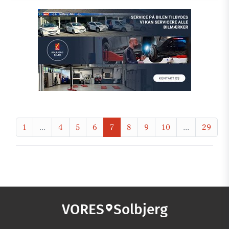
1
...
4
5
6
7
8
9
10
...
29
VORES
Solbjerg