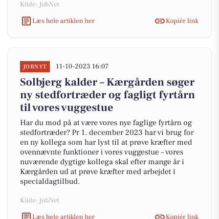
Kilde: JobNet
Læs hele artiklen her
Kopiér link
11-10-2023 16:07
JOBNYT
Solbjerg kalder – Kærgården søger
ny stedfortræder og fagligt fyrtårn
til vores vuggestue
Har du mod på at være vores nye faglige fyrtårn og
stedfortræder? Pr 1. december 2023 har vi brug for
en ny kollega som har lyst til at prøve kræfter med
ovennævnte funktioner i vores vuggestue – vores
nuværende dygtige kollega skal efter mange år i
Kærgården ud at prøve kræfter med arbejdet i
specialdagtilbud.
Kilde: JobNet
Læs hele artiklen her
Kopiér link