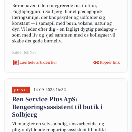
Børnehaven i den integrerede institution,
Fuglbjerggård i Solbjerg, har et pædagogisk
læringsmiljø, der knopskyder og udfolder sig
konstant — i samspil med børn, voksne, natur og
dyr. Vi leder efter dig – en fagligt dygtig pædagog –
som med liv og sjæl sammen med os kollegaer vil
skabe det gode børneliv.
Kilde: JobNet
Læs hele artiklen her
Kopiér link
14-09-2023 16:32
JOBNYT
Ren Service Plus ApS:
Rengøringsassistent til butik i
Solbjerg
Vi mangler en selvstændig, ansvarbevidst og
pligtopfyldende rengøringsassistent til butik i