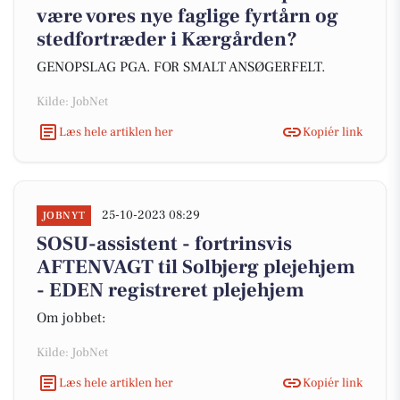
være vores nye faglige fyrtårn og
stedfortræder i Kærgården?
GENOPSLAG PGA. FOR SMALT ANSØGERFELT.
Kilde: JobNet
Læs hele artiklen her
Kopiér link
25-10-2023 08:29
JOBNYT
SOSU-assistent - fortrinsvis
AFTENVAGT til Solbjerg plejehjem
- EDEN registreret plejehjem
Om jobbet:
Kilde: JobNet
Læs hele artiklen her
Kopiér link