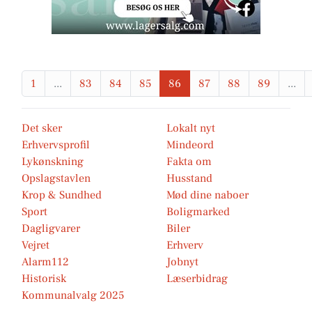
1
...
83
84
85
86
87
88
89
...
Det sker
Lokalt nyt
Erhvervsprofil
Mindeord
Lykønskning
Fakta om
Opslagstavlen
Husstand
Krop & Sundhed
Mød dine naboer
Sport
Boligmarked
Dagligvarer
Biler
Vejret
Erhverv
Alarm112
Jobnyt
Historisk
Læserbidrag
Kommunalvalg 2025