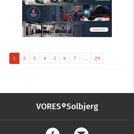
1
2
3
4
5
6
7
...
29
VORES
Solbjerg