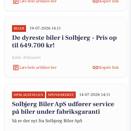
Læs hele artiklen her
Kopiér link
19-07-2026 14:11
BILER
De dyreste biler i Solbjerg - Pris op
til 649.700 kr!
Kilde: Bilhandel
Læs hele artiklen her
Kopiér link
14-07-2026 14:11
OPSLAGSTAVLEN
SPONSORERET
Solbjerg Biler ApS udfører service
på biler under fabriksgaranti
Så er der nyt fra Solbjerg Biler ApS