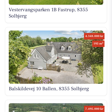
Vestervangsparken 1B Fastrup, 8355
Solbjerg
4.348.000 kr
2
193 m
Balskildevej 10 Ballen, 8355 Solbjerg
7.495.000 kr