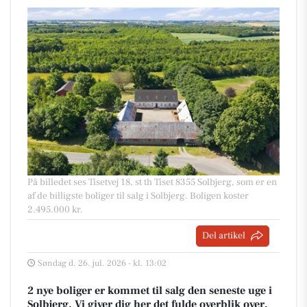
På billedet ses Tisetvej 18, st th Tiset 8355 Solbjerg, som er en
af de billigste boliger til salg i Solbjerg. Boligen koster
2.495.000 kr.
Del artikel
Søndag d. 26. jul. 2026 - kl. 13:02
2 nye boliger er kommet til salg den seneste uge i
Solbjerg. Vi giver dig her det fulde overblik over,