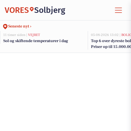
VORES
Solbjerg
Seneste nyt ›
11 timer siden |
VEJRET
05-08-2026 13:02 |
BOLI
Sol og skiftende temperaturer i dag
Top 6 over dyreste boli
Priser op til 15.000.0