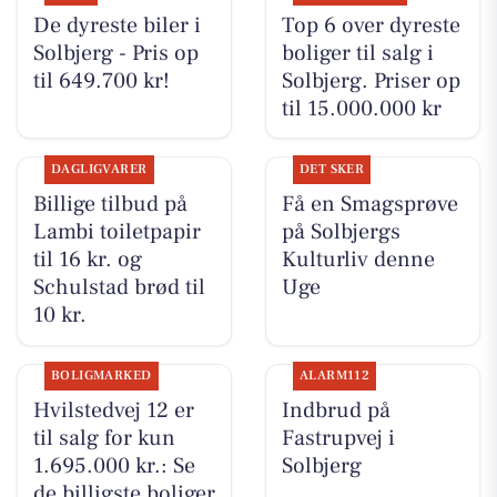
De dyreste biler i
Top 6 over dyreste
Solbjerg - Pris op
boliger til salg i
til 649.700 kr!
Solbjerg. Priser op
til 15.000.000 kr
DAGLIGVARER
DET SKER
Billige tilbud på
Få en Smagsprøve
Lambi toiletpapir
på Solbjergs
til 16 kr. og
Kulturliv denne
Schulstad brød til
Uge
10 kr.
BOLIGMARKED
ALARM112
Hvilstedvej 12 er
Indbrud på
til salg for kun
Fastrupvej i
1.695.000 kr.: Se
Solbjerg
de billigste boliger