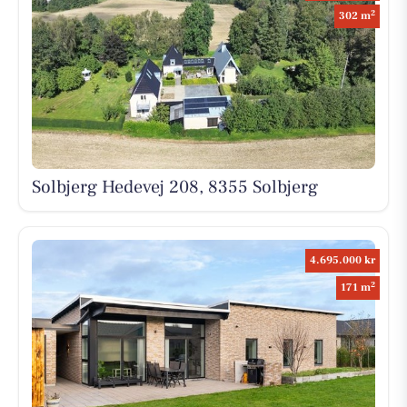
2
302 m
Solbjerg Hedevej 208, 8355 Solbjerg
4.695.000 kr
2
171 m