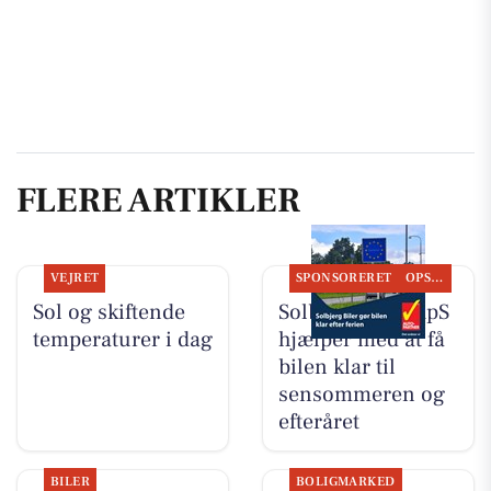
FLERE ARTIKLER
VEJRET
SPONSORERET
OPSLAGSTAVLEN
Sol og skiftende
Solbjerg Biler ApS
temperaturer i dag
hjælper med at få
bilen klar til
sensommeren og
efteråret
BILER
BOLIGMARKED