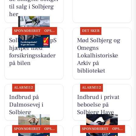
til salg i Solbjerg
her
SPONSORERET
OPSLAGSTAVLEN
DET SKER
Solbjerg Biler ApS
Mød Solbjerg og
hjælper med
Omegns
forsikringsskader
Lokalhistoriske
på bilen
Arkiv på
biblioteket
ALARM112
ALARM112
Indbrud på
Indbrud i privat
Dalmosevej i
beboelse på
Solbjerg
Solbjerg Have
SPONSORERET
OPSLAGSTAVLEN
SPONSORERET
OPSLAGSTAVLEN