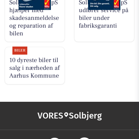
Solbjerg Biler ApS
Solbjerg Biler ApS
hjælper med
udfører service på
skadesanmeldelse
biler under
og reparation af
fabriksgaranti
bilen
BILER
10 dyreste biler til
salg i nærheden af
Aarhus Kommune
VORES
Solbjerg