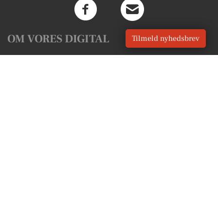
OM VORES DIGITAL
Tilmeld nyhedsbrev
Om os
For annoncører
Vilkår og Privatlivspolitik
Kontakt VORES Digital
Administrer samtykke
GENVEJE
Seneste nyt fra Solbjerg
Vores lokale erhverv
Kalenderen for Solbjerg