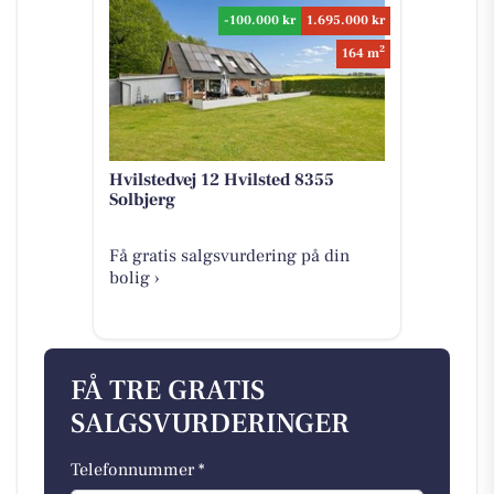
-100.000 kr
1.695.000 kr
2
164 m
Hvilstedvej 12 Hvilsted 8355
Solbjerg
Få gratis salgsvurdering på din
bolig ›
FÅ TRE GRATIS
SALGSVURDERINGER
Telefonnummer *