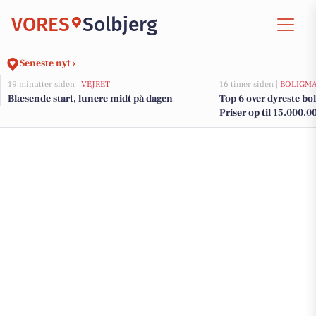
VORES
Solbjerg
Seneste nyt ›
19 minutter siden |
VEJRET
16 timer siden |
BOLIGM
Blæsende start, lunere midt på dagen
Top 6 over dyreste boli
Priser op til 15.000.0