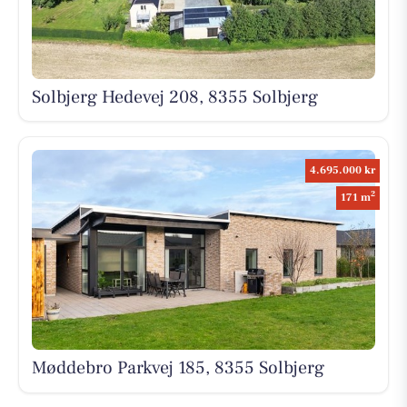
Solbjerg Hedevej 208, 8355 Solbjerg
4.695.000 kr
2
171 m
Møddebro Parkvej 185, 8355 Solbjerg