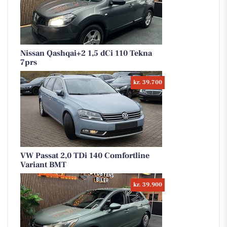
Nissan Qashqai+2 1,5 dCi 110 Tekna
7prs
kr. 39.700
VW Passat 2,0 TDi 140 Comfortline
Variant BMT
kr. 39.900