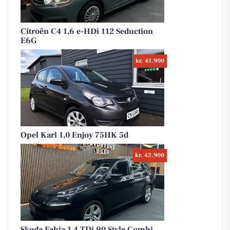
Citroën C4 1,6 e-HDi 112 Seduction
E6G
kr. 41.900
Opel Karl 1,0 Enjoy 75HK 5d
kr. 42.900
Skoda Fabia 1,4 TDi 90 Style Combi