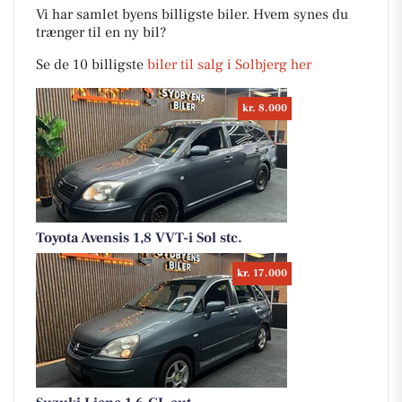
Vi har samlet byens billigste biler. Hvem synes du
trænger til en ny bil?
Se de 10 billigste
biler til salg i Solbjerg her
kr. 8.000
Toyota Avensis 1,8 VVT-i Sol stc.
kr. 17.000