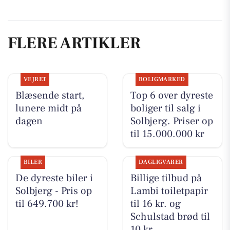
FLERE ARTIKLER
VEJRET
BOLIGMARKED
Blæsende start,
Top 6 over dyreste
lunere midt på
boliger til salg i
dagen
Solbjerg. Priser op
til 15.000.000 kr
BILER
DAGLIGVARER
De dyreste biler i
Billige tilbud på
Solbjerg - Pris op
Lambi toiletpapir
til 649.700 kr!
til 16 kr. og
Schulstad brød til
10 kr.