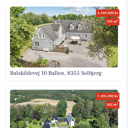
4.348.000 kr
2
193 m
Balskildevej 10 Ballen, 8355 Solbjerg
7.495.000 kr
2
302 m