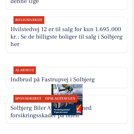
denne Uge
BOLIGMARKED
Hvilstedvej 12 er til salg for kun 1.695.000
kr.: Se de billigste boliger til salg i Solbjerg
her
ALARM112
Indbrud på Fastrupvej i Solbjerg
SPONSORERET
OPSLAGSTAVLEN
Solbjerg Biler ApS hjælper med
forsikringsskader på bilen