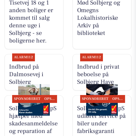
Tisetvej 18 og 1
Mød Solbjerg og
anden boliger er
Omegns
kommet til salg
Lokalhistoriske
denne uge i
Arkiv på
Solbjerg - se
biblioteket
boligerne her.
ALARM112
ALARM112
Indbrud på
Indbrud i privat
Dalmosevej i
beboelse på
Solbjerg
Solbjerg Have
SPONSORERET
OPSLAGSTAVLEN
SPONSORERET
OPSLAGSTAVLEN
Solbjerg Biler ApS
Solbjerg Biler ApS
hjælper med
udfører service på
skadesanmeldelse
biler under
og reparation af
fabriksgaranti