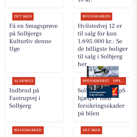
DET SKER
BOLIGMARKED
Få en Smagsprøve
Hvilstedvej 12 er
på Solbjergs
til salg for kun
Kulturliv denne
1.695.000 kr.: Se
Uge
de billigste boliger
til salg i Solbjerg
her
ALARM112
SPONSORERET
OPSLAGSTAVLEN
Indbrud på
Solbjerg Biler ApS
Fastrupvej i
hjælper med
Solbjerg
forsikringsskader
på bilen
BOLIGMARKED
DET SKER