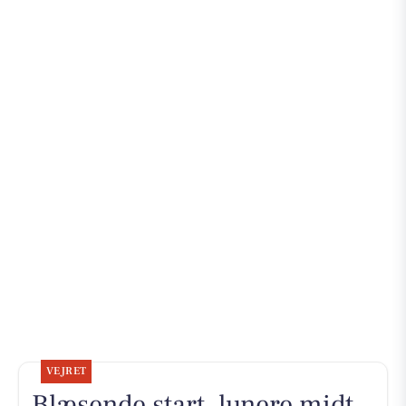
VEJRET
Blæsende start, lunere midt