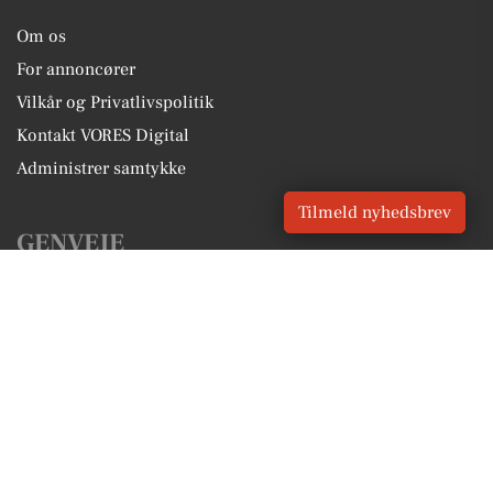
Om os
For annoncører
Vilkår og Privatlivspolitik
Kontakt VORES Digital
Administrer samtykke
Tilmeld nyhedsbrev
GENVEJE
Seneste nyt fra Solbjerg
Vores lokale erhverv
Kalenderen for Solbjerg
Fakta om Solbjerg
Erhvervsartikler
Aarhus Kommune