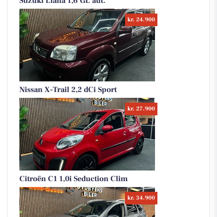
Suzuki Liana 1,6 GL aut.
kr. 24.900
Nissan X-Trail 2,2 dCi Sport
kr. 27.900
Citroën C1 1,0i Seduction Clim
kr. 34.900