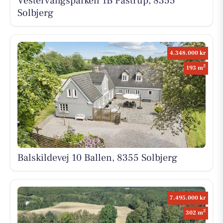
Vestervangsparken 1B Fastrup, 8355
Solbjerg
4.348.000 kr
2
193 m
Balskildevej 10 Ballen, 8355 Solbjerg
7.495.000 kr
2
302 m