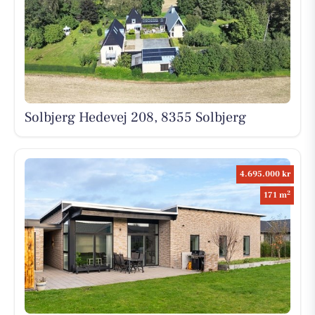
Solbjerg Hedevej 208, 8355 Solbjerg
4.695.000 kr
2
171 m