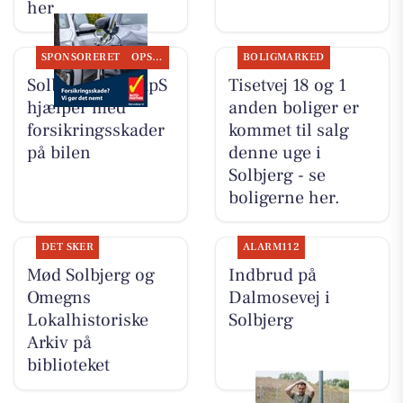
her
SPONSORERET
OPSLAGSTAVLEN
BOLIGMARKED
Solbjerg Biler ApS
Tisetvej 18 og 1
hjælper med
anden boliger er
forsikringsskader
kommet til salg
på bilen
denne uge i
Solbjerg - se
boligerne her.
DET SKER
ALARM112
Mød Solbjerg og
Indbrud på
Omegns
Dalmosevej i
Lokalhistoriske
Solbjerg
Arkiv på
biblioteket