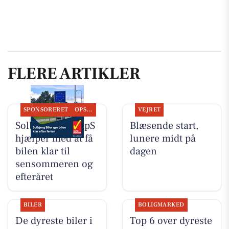
FLERE ARTIKLER
SPONSORERET
OPSLAGSTAVLEN
VEJRET
Solbjerg Biler ApS
Blæsende start,
hjælper med at få
lunere midt på
bilen klar til
dagen
sensommeren og
efteråret
BILER
BOLIGMARKED
De dyreste biler i
Top 6 over dyreste