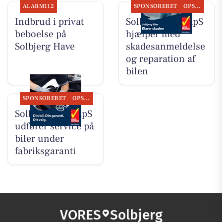
ALARM112
SPONSORERET
OPSLAGSTAVLEN
Indbrud i privat
Solbjerg Biler ApS
beboelse på
hjælper med
Solbjerg Have
skadesanmeldelse
og reparation af
bilen
SPONSORERET
OPSLAGSTAVLEN
Solbjerg Biler ApS
udfører service på
biler under
fabriksgaranti
VORES
Solbjerg