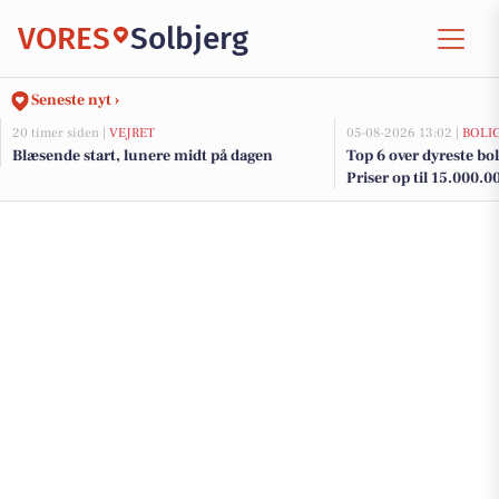
VORES
Solbjerg
Seneste nyt ›
20 timer siden |
VEJRET
05-08-2026 13:02 |
BOLI
Blæsende start, lunere midt på dagen
Top 6 over dyreste boli
Priser op til 15.000.0