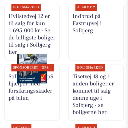
BOLIGMARKED
ALARM112
Hvilstedvej 12 er
Indbrud på
til salg for kun
Fastrupvej i
1.695.000 kr.: Se
Solbjerg
de billigste boliger
til salg i Solbjerg
her
SPONSORERET
OPSLAGSTAVLEN
BOLIGMARKED
Solbjerg Biler ApS
Tisetvej 18 og 1
hjælper med
anden boliger er
forsikringsskader
kommet til salg
på bilen
denne uge i
Solbjerg - se
boligerne her.
DET SKER
ALARM112