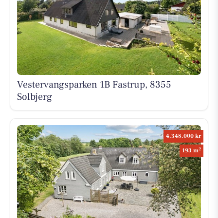
Vestervangsparken 1B Fastrup, 8355
Solbjerg
4.348.000 kr
2
193 m