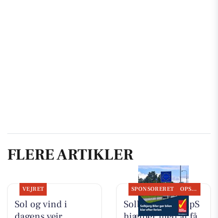
FLERE ARTIKLER
VEJRET
SPONSORERET
OPSLAGSTAVLEN
Sol og vind i
Solbjerg Biler ApS
dagens vejr
hjælper med at få