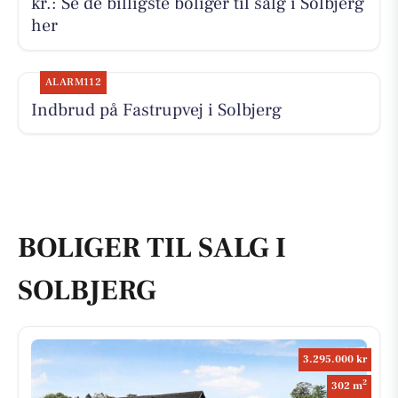
kr.: Se de billigste boliger til salg i Solbjerg
her
ALARM112
Indbrud på Fastrupvej i Solbjerg
BOLIGER TIL SALG I
SOLBJERG
3.295.000 kr
2
302 m