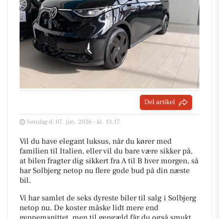
Del artikel
Søndag d. 07. jun. 2026 - kl. 13:17
Vil du have elegant luksus, når du kører med
familien til Italien, eller vil du bare være sikker på,
at bilen fragter dig sikkert fra A til B hver morgen, så
har Solbjerg netop nu flere gode bud på din næste
bil.
Vi har samlet de seks dyreste biler til salg i Solbjerg
netop nu. De koster måske lidt mere end
gennemsnittet, men til gengæld får du også smukt