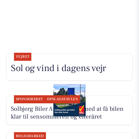
VEJRET
Sol og vind i dagens vejr
SPONSORERET
OPSLAGSTAVLEN
Solbjerg Biler ApS hjælper med at få bilen
klar til sensommeren og efteråret
BOLIGMARKED