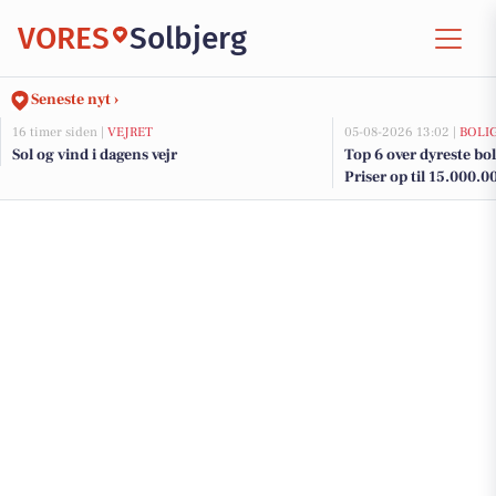
VORES
Solbjerg
Seneste nyt ›
16 timer siden |
VEJRET
05-08-2026 13:02 |
BOLI
Sol og vind i dagens vejr
Top 6 over dyreste boli
Priser op til 15.000.0