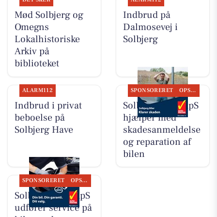
Mød Solbjerg og
Indbrud på
Omegns
Dalmosevej i
Lokalhistoriske
Solbjerg
Arkiv på
biblioteket
ALARM112
SPONSORERET
OPSLAGSTAVLEN
Indbrud i privat
Solbjerg Biler ApS
beboelse på
hjælper med
Solbjerg Have
skadesanmeldelse
og reparation af
bilen
SPONSORERET
OPSLAGSTAVLEN
Solbjerg Biler ApS
udfører service på