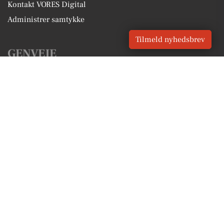
Kontakt VORES Digital
Administrer samtykke
Tilmeld nyhedsbrev
GENVEJE
Seneste nyt fra Solbjerg
Vores lokale erhverv
Kalenderen for Solbjerg
Fakta om Solbjerg
Erhvervsartikler
Aarhus Kommune
Få en gratis salgsvurdering
Sponsoreret indhold