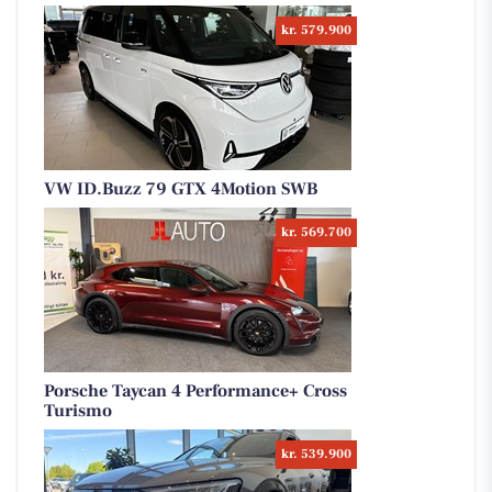
kr. 579.900
VW ID.Buzz 79 GTX 4Motion SWB
kr. 569.700
Porsche Taycan 4 Performance+ Cross
Turismo
kr. 539.900