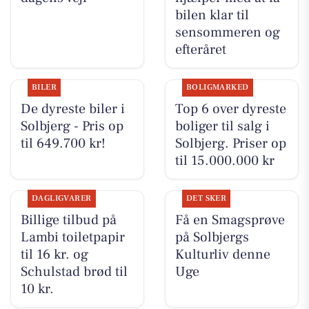
bilen klar til
sensommeren og
efteråret
BILER
BOLIGMARKED
De dyreste biler i
Top 6 over dyreste
Solbjerg - Pris op
boliger til salg i
til 649.700 kr!
Solbjerg. Priser op
til 15.000.000 kr
DAGLIGVARER
DET SKER
Billige tilbud på
Få en Smagsprøve
Lambi toiletpapir
på Solbjergs
til 16 kr. og
Kulturliv denne
Schulstad brød til
Uge
10 kr.