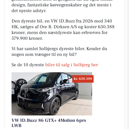
design, fantastiske køreegenskaber og det meste i
det nyeste udstyr.
Den dyreste bil, en VW ID.Buzz fra 2026 med 340
HK, sælges af Ove B. Dirksen A/S og koster 630.388
kroner, mens den næstdyreste kan erhverves for
579.900 kroner.
Vi har samlet Solbjergs dyreste biler. Kender du
nogen som trænger til en ny bil?
Se de 10 dyreste
biler til salg i Solbjerg her
kr. 630.388
VW ID.Buzz 86 GTX+ 4Motion 6prs
LWB