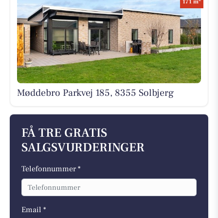
171 m
Møddebro Parkvej 185, 8355 Solbjerg
FÅ TRE GRATIS
SALGSVURDERINGER
Telefonnummer *
Email *