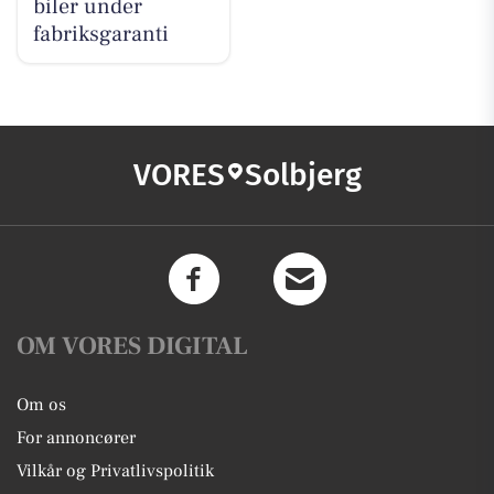
biler under
fabriksgaranti
VORES
Solbjerg
OM VORES DIGITAL
Om os
For annoncører
Vilkår og Privatlivspolitik