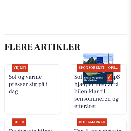
FLERE ARTIKLER
VEJRET
SPONSORERET
OPSLAGSTAVLEN
Sol og varme
Solbjerg Biler ApS
presser sig på i
hjælper med at få
dag
bilen klar til
sensommeren og
efteråret
BILER
BOLIGMARKED