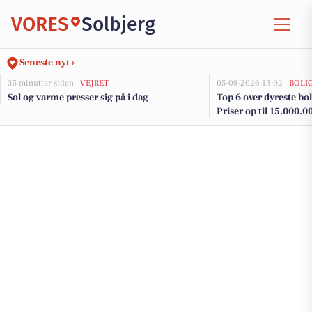
VORES
Solbjerg
Seneste nyt ›
35 minutter siden |
VEJRET
05-08-2026 13:02 |
BOLI
Sol og varme presser sig på i dag
Top 6 over dyreste boli
Priser op til 15.000.0