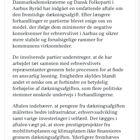
Danmarksdemokraterne og Dansk Folkeparti i
Aarhus Byråd har indgået en omfattende aftale om
den fremtidige dækningsafgift. Efter længere
forhandlinger er partierne blevet enige om en
model, der ifølge dem minimerer de negative
konsekvenser for erhvervslivet i Aarhus og sikrer
mere stabile og forudsigelige rammer for
kommunens virksomheder.
De involverede partier understreger, at de har
arbejdet tæt sammen med erhvervslivets
repræsentanter gennem hele processen for at finde
en ansvarlig løsning. Enigheden skyldes blandt
andet et ønske om at forhindre en betydelig
forhøjelse af dækningsafgiften, som flere politiske
stemmer ønskede undervejs i forhandlingerne.
Aftalen indebærer, at pengene fra dækningsafgiften
målrettes bedre infrastruktur, erhvervsudvikling
samt varige investeringer i velfærd. Der lægges i
aftalen vægt på, at store prestigeprojekter fra
mobilitetsplanen og klimaplanen ikke finansieres
gennem dækningsafgiften. Yderligere fremhæves