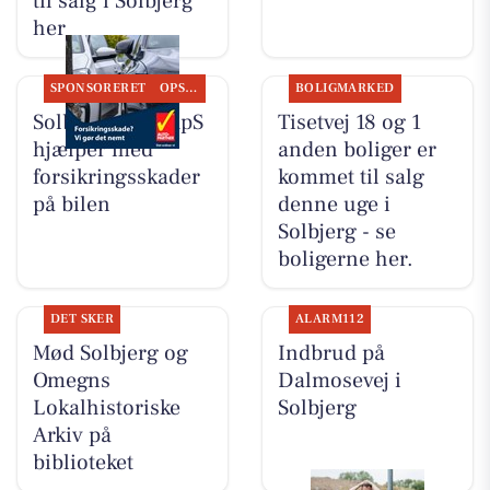
til salg i Solbjerg
her
SPONSORERET
OPSLAGSTAVLEN
BOLIGMARKED
Solbjerg Biler ApS
Tisetvej 18 og 1
hjælper med
anden boliger er
forsikringsskader
kommet til salg
på bilen
denne uge i
Solbjerg - se
boligerne her.
DET SKER
ALARM112
Mød Solbjerg og
Indbrud på
Omegns
Dalmosevej i
Lokalhistoriske
Solbjerg
Arkiv på
biblioteket