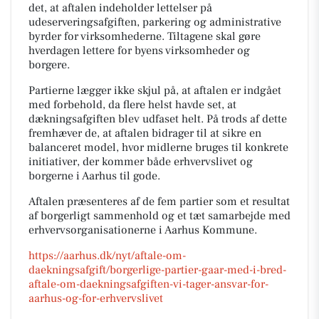
det, at aftalen indeholder lettelser på
udeserveringsafgiften, parkering og administrative
byrder for virksomhederne. Tiltagene skal gøre
hverdagen lettere for byens virksomheder og
borgere.
Partierne lægger ikke skjul på, at aftalen er indgået
med forbehold, da flere helst havde set, at
dækningsafgiften blev udfaset helt. På trods af dette
fremhæver de, at aftalen bidrager til at sikre en
balanceret model, hvor midlerne bruges til konkrete
initiativer, der kommer både erhvervslivet og
borgerne i Aarhus til gode.
Aftalen præsenteres af de fem partier som et resultat
af borgerligt sammenhold og et tæt samarbejde med
erhvervsorganisationerne i Aarhus Kommune.
https://aarhus.dk/nyt/aftale-om-
daekningsafgift/borgerlige-partier-gaar-med-i-bred-
aftale-om-daekningsafgiften-vi-tager-ansvar-for-
aarhus-og-for-erhvervslivet