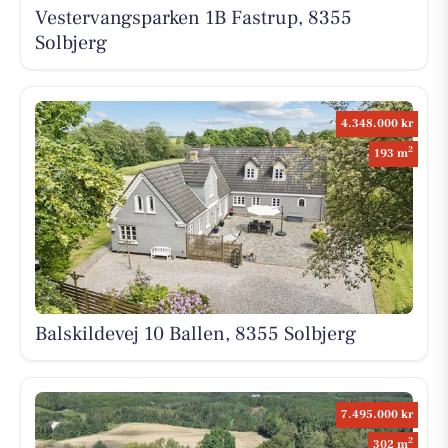
Vestervangsparken 1B Fastrup, 8355
Solbjerg
4.348.000 kr
2
193 m
Balskildevej 10 Ballen, 8355 Solbjerg
7.495.000 kr
2
302 m