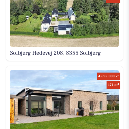
Solbjerg Hedevej 208, 8355 Solbjerg
4.695.000 kr
2
171 m