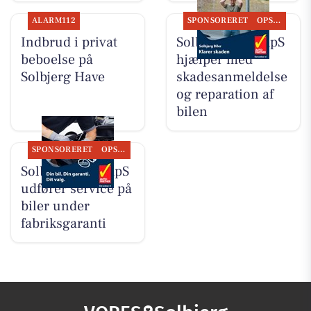
ALARM112
SPONSORERET
OPSLAGSTAVLEN
Indbrud i privat
Solbjerg Biler ApS
beboelse på
hjælper med
Solbjerg Have
skadesanmeldelse
og reparation af
bilen
SPONSORERET
OPSLAGSTAVLEN
Solbjerg Biler ApS
udfører service på
biler under
fabriksgaranti