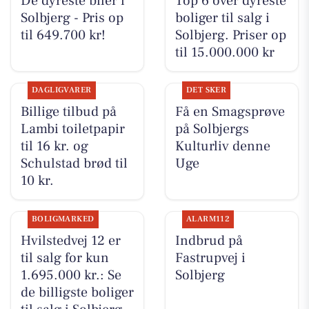
De dyreste biler i
Top 6 over dyreste
Solbjerg - Pris op
boliger til salg i
til 649.700 kr!
Solbjerg. Priser op
til 15.000.000 kr
DAGLIGVARER
DET SKER
Billige tilbud på
Få en Smagsprøve
Lambi toiletpapir
på Solbjergs
til 16 kr. og
Kulturliv denne
Schulstad brød til
Uge
10 kr.
BOLIGMARKED
ALARM112
Hvilstedvej 12 er
Indbrud på
til salg for kun
Fastrupvej i
1.695.000 kr.: Se
Solbjerg
de billigste boliger