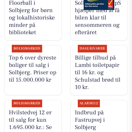
Floorball i
Solbjerg Biler ApS
Solbjerg for børn
hjælper med at få
og lokalhistoriske
bilen klar til
minder på
sensommeren og
biblioteket
efteråret
BOLIGMARKED
DAGLIGVARER
Top 6 over dyreste
Billige tilbud på
boliger til salg i
Lambi toiletpapir
Solbjerg. Priser op
til 16 kr. og
til 15.000.000 kr
Schulstad brød til
10 kr.
BOLIGMARKED
ALARM112
Hvilstedvej 12 er
Indbrud på
til salg for kun
Fastrupvej i
1.695.000 kr.: Se
Solbjerg