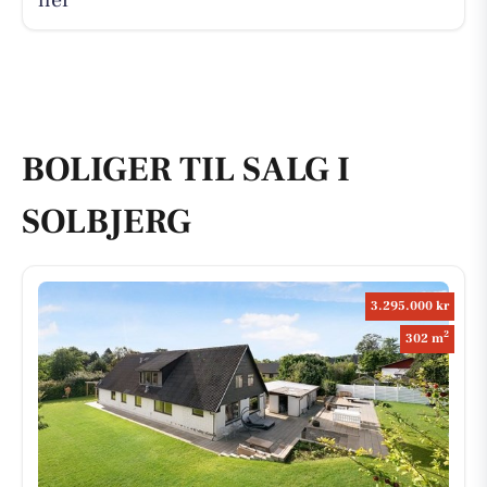
her
BOLIGER TIL SALG I
SOLBJERG
3.295.000 kr
2
302 m