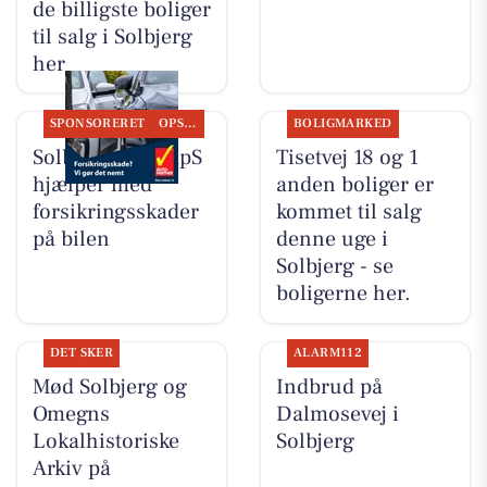
de billigste boliger
til salg i Solbjerg
her
SPONSORERET
OPSLAGSTAVLEN
BOLIGMARKED
Solbjerg Biler ApS
Tisetvej 18 og 1
hjælper med
anden boliger er
forsikringsskader
kommet til salg
på bilen
denne uge i
Solbjerg - se
boligerne her.
DET SKER
ALARM112
Mød Solbjerg og
Indbrud på
Omegns
Dalmosevej i
Lokalhistoriske
Solbjerg
Arkiv på