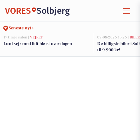
VORES
Solbjerg
Seneste nyt ›
17 timer siden |
VEJRET
09-08-2026 15:26 |
BILER
Lunt vejr med lidt blæst over dagen
De billigste biler i So
til 9.900 kr!