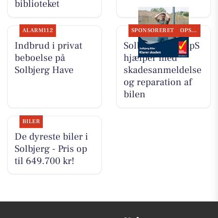
biblioteket
ALARM112
SPONSORERET
OPSLAGSTAVLEN
Indbrud i privat
Solbjerg Biler ApS
beboelse på
hjælper med
Solbjerg Have
skadesanmeldelse
og reparation af
bilen
BILER
De dyreste biler i
Solbjerg - Pris op
til 649.700 kr!