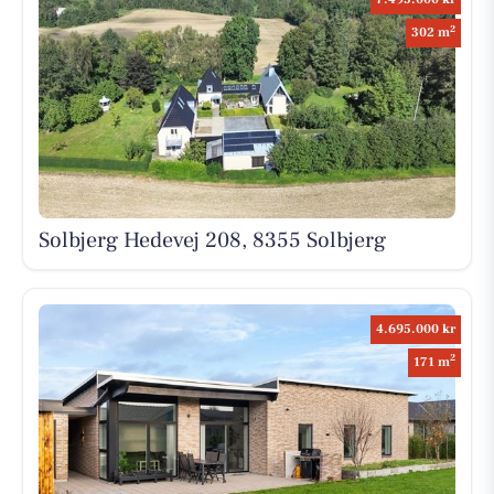
2
302 m
Solbjerg Hedevej 208, 8355 Solbjerg
4.695.000 kr
2
171 m