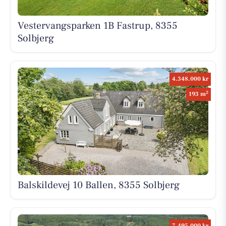
Vestervangsparken 1B Fastrup, 8355
Solbjerg
4.348.000 kr
2
193 m
Balskildevej 10 Ballen, 8355 Solbjerg
7.495.000 kr