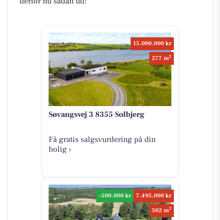
derfor nu sådan ud:
15.000.000 kr
2
277 m
Søvangsvej 3 8355 Solbjerg
Få gratis salgsvurdering på din
bolig ›
-500.000 kr
7.495.000 kr
2
302 m