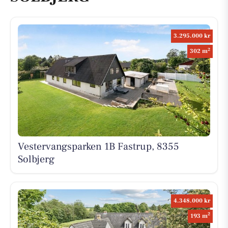
3.295.000 kr
2
302 m
Vestervangsparken 1B Fastrup, 8355
Solbjerg
4.348.000 kr
2
193 m