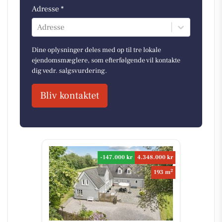
Adresse *
Adresse
Dine oplysninger deles med op til tre lokale
ejendomsmæglere, som efterfølgende vil kontakte
dig vedr. salgsvurdering.
Bliv kontaktet
-147.000 kr
4.348.000 kr
2
193 m