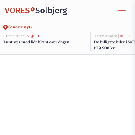
VORES
Solbjerg
Seneste nyt ›
8 timer siden |
VEJRET
22 timer siden |
BILER
Lunt vejr med lidt blæst over dagen
De billigste biler i So
til 9.900 kr!