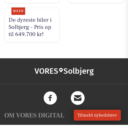
BILER
De dyreste biler i
Solbjerg - Pris op
til 649.700 kr!
VORES
Solbjerg
OM VORES DIGITAL
Tilmeld nyhedsbrev