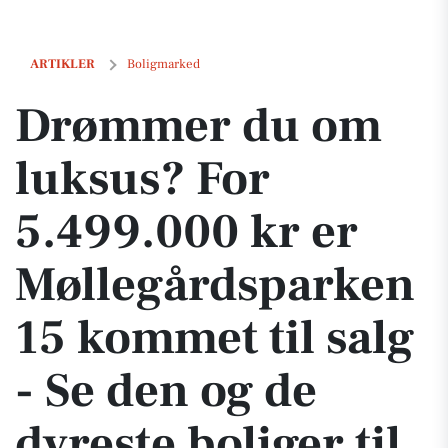
Drømmer du om luksus? For 5.499.000 kr er Møllegårdsparken 15 komme
ARTIKLER
Boligmarked
Drømmer du om
luksus? For
5.499.000 kr er
Møllegårdsparken
15 kommet til salg
- Se den og de
dyreste boliger til