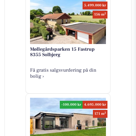
5.499.000 kr
2
156 m
Møllegårdsparken 15 Fastrup
8355 Solbjerg
Få gratis salgsvurdering på din
bolig ›
-100.000 kr
4.695.000 kr
2
171 m