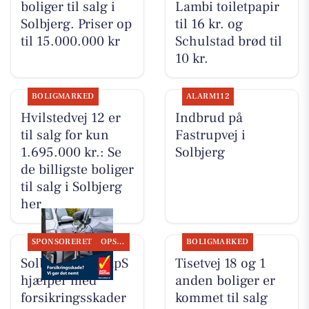
boliger til salg i
Lambi toiletpapir
Solbjerg. Priser op
til 16 kr. og
til 15.000.000 kr
Schulstad brød til
10 kr.
BOLIGMARKED
ALARM112
Hvilstedvej 12 er
Indbrud på
til salg for kun
Fastrupvej i
1.695.000 kr.: Se
Solbjerg
de billigste boliger
til salg i Solbjerg
her
SPONSORERET
OPSLAGSTAVLEN
BOLIGMARKED
Solbjerg Biler ApS
Tisetvej 18 og 1
hjælper med
anden boliger er
forsikringsskader
kommet til salg