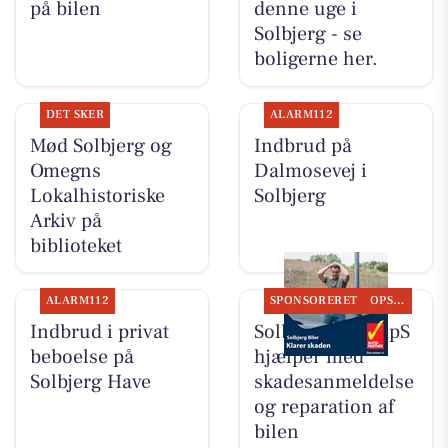
på bilen
denne uge i
Solbjerg - se
boligerne her.
DET SKER
ALARM112
Mød Solbjerg og
Indbrud på
Omegns
Dalmosevej i
Lokalhistoriske
Solbjerg
Arkiv på
biblioteket
ALARM112
SPONSORERET
OPSLAGSTAVLEN
Indbrud i privat
Solbjerg Biler ApS
beboelse på
hjælper med
Solbjerg Have
skadesanmeldelse
og reparation af
bilen