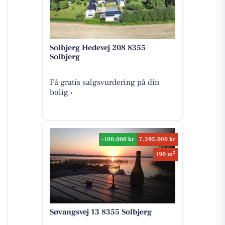
Solbjerg Hedevej 208 8355
Solbjerg
Få gratis salgsvurdering på din
bolig ›
-100.000 kr
7.395.000 kr
2
190 m
Søvangsvej 13 8355 Solbjerg