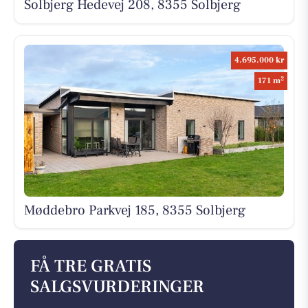
Solbjerg Hedevej 208, 8355 Solbjerg
4.695.000 kr
2
171 m
Møddebro Parkvej 185, 8355 Solbjerg
FÅ TRE GRATIS
SALGSVURDERINGER