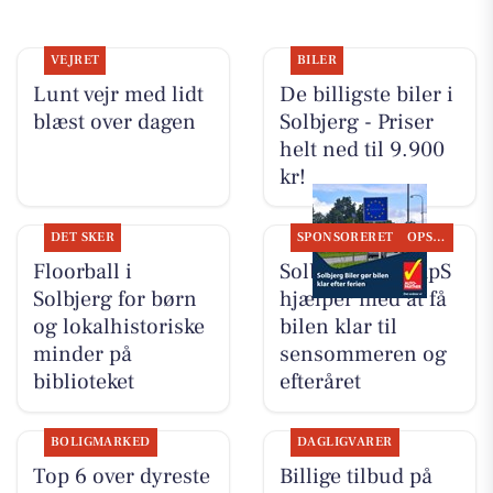
VEJRET
BILER
Lunt vejr med lidt
De billigste biler i
blæst over dagen
Solbjerg - Priser
helt ned til 9.900
kr!
DET SKER
SPONSORERET
OPSLAGSTAVLEN
Floorball i
Solbjerg Biler ApS
Solbjerg for børn
hjælper med at få
og lokalhistoriske
bilen klar til
minder på
sensommeren og
biblioteket
efteråret
BOLIGMARKED
DAGLIGVARER
Top 6 over dyreste
Billige tilbud på