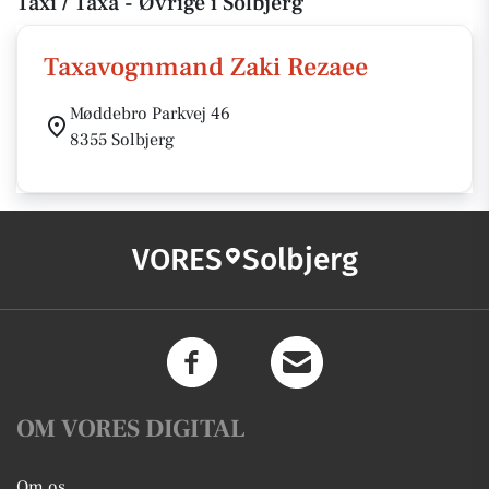
Taxi / Taxa - Øvrige i Solbjerg
Taxavognmand Zaki Rezaee
Møddebro Parkvej 46
8355 Solbjerg
VORES
Solbjerg
OM VORES DIGITAL
Om os